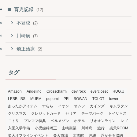
育児記録
(12)
不登校
(2)
川崎病
(7)
矯正治療
(2)
タグ
Amazon
Angeling
Crosscharm
devirock
evercloset
HUG.U
LESBLISS
MURA
popomi
PR
SOWAN
TOLOT
tower
あったかアイテム
すらら
イオン
オムツ
カインズ
キムラタン
クリスマス
クレジットカード
セリア
テーマパーク
トイザらス
ニトリ
プレママ特典
ベルメゾン
ホテル
リオオンライン
レゴ
入園入学準備
小児歯科矯正
山崎実業
川崎病
旅行
楽天ROOM
楽天オフラインイベント
楽天市場
水族館
沖縄
浮かせる収納