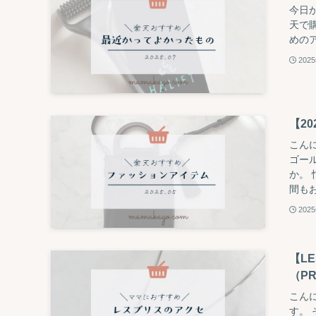
今日
天で
めの
202
【2
こん
ゴー
か。
間もお
202
【L
（P
こん
す。