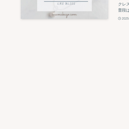
クレ
普段は
202