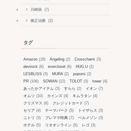
(7)
川崎病
(2)
矯正治療
タグ
Amazon
(18)
Angeling
(2)
Crosscharm
(3)
devirock
(6)
evercloset
(6)
HUG.U
(2)
LESBLISS
(3)
MURA
(2)
popomi
(2)
PR
(106)
SOWAN
(12)
TOLOT
(3)
tower
(4)
あったかアイテム
(3)
すらら
(2)
イオン
(7)
オムツ
(10)
カインズ
(4)
キムラタン
(4)
クリスマス
(6)
クレジットカード
(7)
セリア
(4)
テーマパーク
(5)
トイザらス
(3)
ニトリ
(3)
プレママ特典
(7)
ベルメゾン
(3)
ホテル
(5)
リオオンライン
(5)
レゴ
(3)