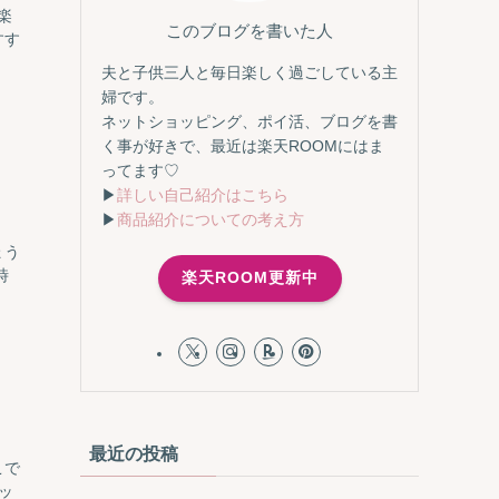
楽
このブログを書いた人
すす
夫と子供三人と毎日楽しく過ごしている主
婦です。
ネットショッピング、ポイ活、ブログを書
く事が好きで、最近は楽天ROOMにはま
ってます♡
▶
詳しい自己紹介はこちら
▶
商品紹介についての考え方
。
ょう
時
楽天ROOM更新中
最近の投稿
こで
ッ