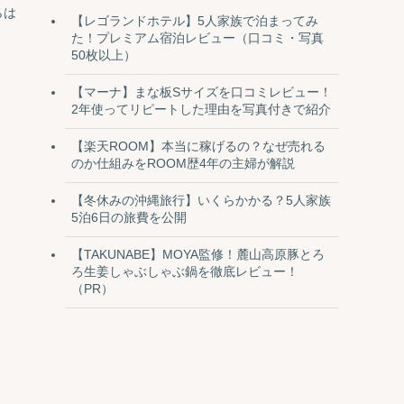
らは
【レゴランドホテル】5人家族で泊まってみ
た！プレミアム宿泊レビュー（口コミ・写真
50枚以上）
【マーナ】まな板Sサイズを口コミレビュー！
2年使ってリピートした理由を写真付きで紹介
【楽天ROOM】本当に稼げるの？なぜ売れる
のか仕組みをROOM歴4年の主婦が解説
【冬休みの沖縄旅行】いくらかかる？5人家族
5泊6日の旅費を公開
【TAKUNABE】MOYA監修！麓山高原豚とろ
ろ生姜しゃぶしゃぶ鍋を徹底レビュー！
（PR）