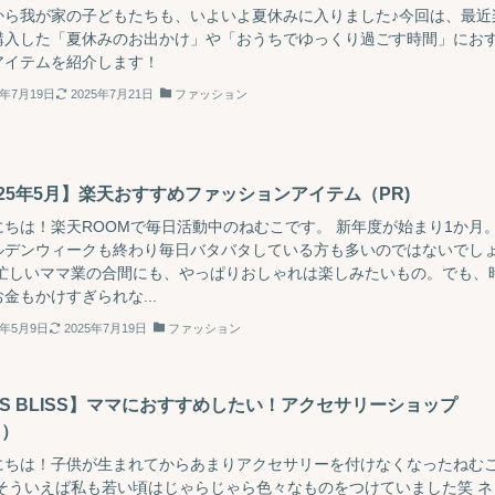
から我が家の子どもたちも、いよいよ夏休みに入りました♪今回は、最近
購入した「夏休みのお出かけ」や「おうちでゆっくり過ごす時間」にお
アイテムを紹介します！
5年7月19日
2025年7月21日
ファッション
025年5月】楽天おすすめファッションアイテム（PR)
にちは！楽天ROOMで毎日活動中のねむこです。 新年度が始まり1か月
ルデンウィークも終わり毎日バタバタしている方も多いのではないでし
 忙しいママ業の合間にも、やっぱりおしゃれは楽しみたいもの。でも、
金もかけすぎられな...
5年5月9日
2025年7月19日
ファッション
ES BLISS】ママにおすすめしたい！アクセサリーショップ
R）
にちは！子供が生まれてからあまりアクセサリーを付けなくなったねむ
 そういえば私も若い頃はじゃらじゃら色々なものをつけていました笑 ネ