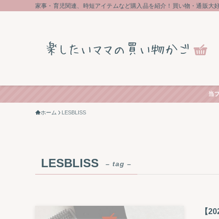
家事・育児関連、時短アイテムなど購入品を紹介！買い物・通販大
当
ホーム
LESBLISS
LESBLISS
– tag –
【2