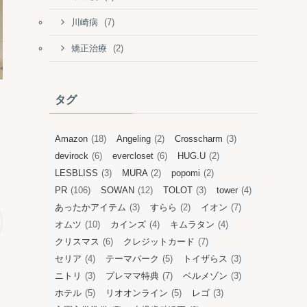
(7)
川崎病
(2)
矯正治療
タグ
Amazon
(18)
Angeling
(2)
Crosscharm
(3)
devirock
(6)
evercloset
(6)
HUG.U
(2)
LESBLISS
(3)
MURA
(2)
popomi
(2)
PR
(106)
SOWAN
(12)
TOLOT
(3)
tower
(4)
あったかアイテム
(3)
すらら
(2)
イオン
(7)
オムツ
(10)
カインズ
(4)
キムラタン
(4)
クリスマス
(6)
クレジットカード
(7)
セリア
(4)
テーマパーク
(5)
トイザらス
(3)
ニトリ
(3)
プレママ特典
(7)
ベルメゾン
(3)
ホテル
(5)
リオオンライン
(5)
レゴ
(3)