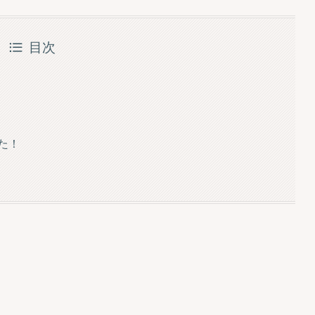
目次
た！