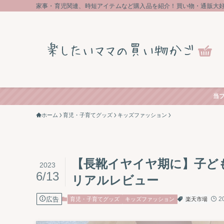
家事・育児関連、時短アイテムなど購入品を紹介！買い物・通販大
当
ホーム
育児・子育てグッズ
キッズファッション
【長靴イヤイヤ期に】子ど
2023
6/13
リアルレビュー
広告
2
育児・子育てグッズ
キッズファッション
楽天市場