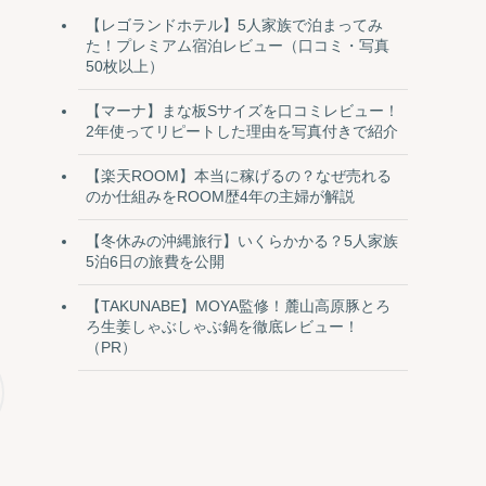
【レゴランドホテル】5人家族で泊まってみ
た！プレミアム宿泊レビュー（口コミ・写真
50枚以上）
【マーナ】まな板Sサイズを口コミレビュー！
2年使ってリピートした理由を写真付きで紹介
【楽天ROOM】本当に稼げるの？なぜ売れる
のか仕組みをROOM歴4年の主婦が解説
【冬休みの沖縄旅行】いくらかかる？5人家族
5泊6日の旅費を公開
っ
【TAKUNABE】MOYA監修！麓山高原豚とろ
ろ生姜しゃぶしゃぶ鍋を徹底レビュー！
（PR）