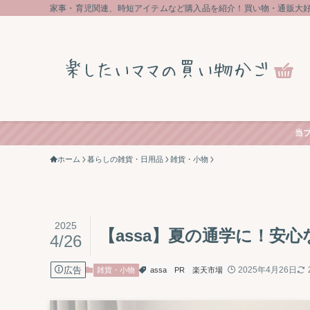
家事・育児関連、時短アイテムなど購入品を紹介！買い物・通販大
当
ホーム
暮らしの雑貨・日用品
雑貨・小物
2025
【assa】夏の通学に！安心
4/26
広告
2025年4月26日
雑貨・小物
assa
PR
楽天市場