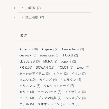
(7)
川崎病
(2)
矯正治療
タグ
Amazon
(18)
Angeling
(2)
Crosscharm
(3)
devirock
(6)
evercloset
(6)
HUG.U
(2)
LESBLISS
(3)
MURA
(2)
popomi
(2)
PR
(106)
SOWAN
(12)
TOLOT
(3)
tower
(4)
あったかアイテム
(3)
すらら
(2)
イオン
(7)
オムツ
(10)
カインズ
(4)
キムラタン
(4)
クリスマス
(6)
クレジットカード
(7)
セリア
(4)
テーマパーク
(5)
トイザらス
(3)
ニトリ
(3)
プレママ特典
(7)
ベルメゾン
(3)
ホテル
(5)
リオオンライン
(5)
レゴ
(3)