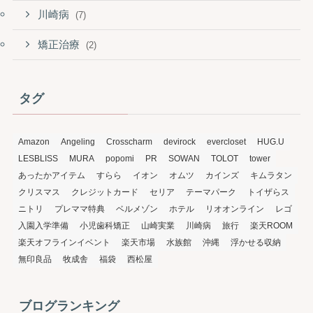
川崎病
(7)
矯正治療
(2)
タグ
Amazon
Angeling
Crosscharm
devirock
evercloset
HUG.U
LESBLISS
MURA
popomi
PR
SOWAN
TOLOT
tower
あったかアイテム
すらら
イオン
オムツ
カインズ
キムラタン
クリスマス
クレジットカード
セリア
テーマパーク
トイザらス
ニトリ
プレママ特典
ベルメゾン
ホテル
リオオンライン
レゴ
入園入学準備
小児歯科矯正
山崎実業
川崎病
旅行
楽天ROOM
楽天オフラインイベント
楽天市場
水族館
沖縄
浮かせる収納
無印良品
牧成舎
福袋
西松屋
ブログランキング