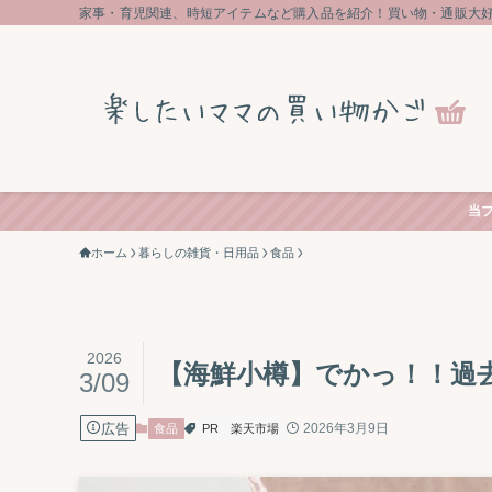
家事・育児関連、時短アイテムなど購入品を紹介！買い物・通販大
当
ホーム
暮らしの雑貨・日用品
食品
2026
【海鮮小樽】でかっ！！過
3/09
広告
2026年3月9日
食品
PR
楽天市場