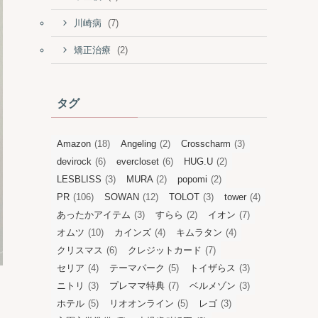
(7)
川崎病
(2)
矯正治療
タグ
Amazon
(18)
Angeling
(2)
Crosscharm
(3)
devirock
(6)
evercloset
(6)
HUG.U
(2)
LESBLISS
(3)
MURA
(2)
popomi
(2)
PR
(106)
SOWAN
(12)
TOLOT
(3)
tower
(4)
あったかアイテム
(3)
すらら
(2)
イオン
(7)
オムツ
(10)
カインズ
(4)
キムラタン
(4)
クリスマス
(6)
クレジットカード
(7)
セリア
(4)
テーマパーク
(5)
トイザらス
(3)
ニトリ
(3)
プレママ特典
(7)
ベルメゾン
(3)
ホテル
(5)
リオオンライン
(5)
レゴ
(3)