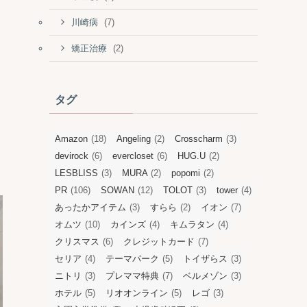
(7)
川崎病
(2)
矯正治療
タグ
Amazon
(18)
Angeling
(2)
Crosscharm
(3)
devirock
(6)
evercloset
(6)
HUG.U
(2)
LESBLISS
(3)
MURA
(2)
popomi
(2)
PR
(106)
SOWAN
(12)
TOLOT
(3)
tower
(4)
あったかアイテム
(3)
すらら
(2)
イオン
(7)
オムツ
(10)
カインズ
(4)
キムラタン
(4)
クリスマス
(6)
クレジットカード
(7)
セリア
(4)
テーマパーク
(5)
トイザらス
(3)
ニトリ
(3)
プレママ特典
(7)
ベルメゾン
(3)
ホテル
(5)
リオオンライン
(5)
レゴ
(3)