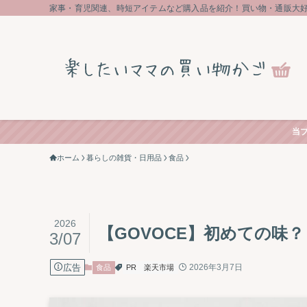
家事・育児関連、時短アイテムなど購入品を紹介！買い物・通販大
当
ホーム
暮らしの雑貨・日用品
食品
2026
【GOVOCE】初めての味？
3/07
広告
2026年3月7日
食品
PR
楽天市場