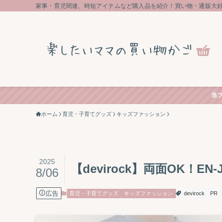
家事・育児関連、時短アイテムなど購入品を紹介！買い物・通販大
当
ホーム
育児・子育てグッズ
キッズファッション
2025
【devirock】両面OK！E
8/06
広告
育児・子育てグッズ
キッズファッション
devirock
PR