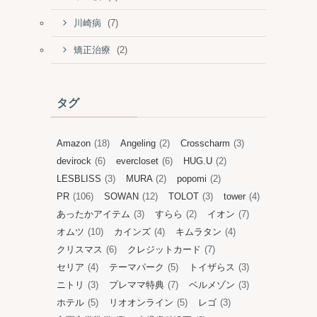
(7)
川崎病
(2)
矯正治療
タグ
Amazon
(18)
Angeling
(2)
Crosscharm
(3)
devirock
(6)
evercloset
(6)
HUG.U
(2)
LESBLISS
(3)
MURA
(2)
popomi
(2)
PR
(106)
SOWAN
(12)
TOLOT
(3)
tower
(4)
あったかアイテム
(3)
すらら
(2)
イオン
(7)
オムツ
(10)
カインズ
(4)
キムラタン
(4)
クリスマス
(6)
クレジットカード
(7)
セリア
(4)
テーマパーク
(5)
トイザらス
(3)
ニトリ
(3)
プレママ特典
(7)
ベルメゾン
(3)
ホテル
(5)
リオオンライン
(5)
レゴ
(3)