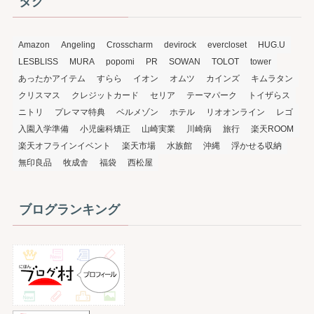
タグ
Amazon
Angeling
Crosscharm
devirock
evercloset
HUG.U
LESBLISS
MURA
popomi
PR
SOWAN
TOLOT
tower
あったかアイテム
すらら
イオン
オムツ
カインズ
キムラタン
クリスマス
クレジットカード
セリア
テーマパーク
トイザらス
ニトリ
プレママ特典
ベルメゾン
ホテル
リオオンライン
レゴ
入園入学準備
小児歯科矯正
山崎実業
川崎病
旅行
楽天ROOM
楽天オフラインイベント
楽天市場
水族館
沖縄
浮かせる収納
無印良品
牧成舎
福袋
西松屋
ブログランキング