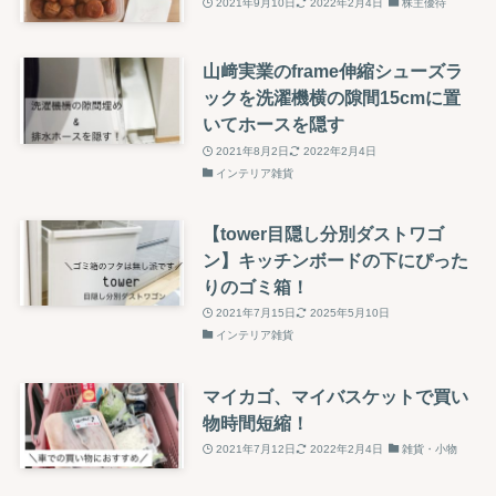
2021年9月10日
2022年2月4日
株主優待
山﨑実業のframe伸縮シューズラ
ックを洗濯機横の隙間15cmに置
いてホースを隠す
2021年8月2日
2022年2月4日
インテリア雑貨
【tower目隠し分別ダストワゴ
ン】キッチンボードの下にぴった
りのゴミ箱！
2021年7月15日
2025年5月10日
インテリア雑貨
マイカゴ、マイバスケットで買い
物時間短縮！
2021年7月12日
2022年2月4日
雑貨・小物