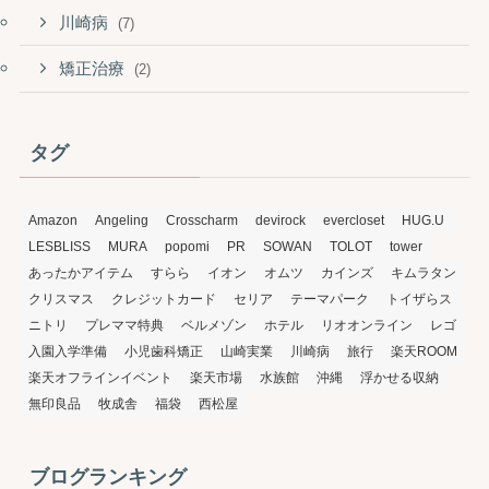
川崎病
(7)
矯正治療
(2)
タグ
Amazon
Angeling
Crosscharm
devirock
evercloset
HUG.U
LESBLISS
MURA
popomi
PR
SOWAN
TOLOT
tower
あったかアイテム
すらら
イオン
オムツ
カインズ
キムラタン
クリスマス
クレジットカード
セリア
テーマパーク
トイザらス
ニトリ
プレママ特典
ベルメゾン
ホテル
リオオンライン
レゴ
入園入学準備
小児歯科矯正
山崎実業
川崎病
旅行
楽天ROOM
楽天オフラインイベント
楽天市場
水族館
沖縄
浮かせる収納
無印良品
牧成舎
福袋
西松屋
ブログランキング